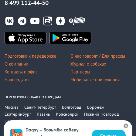
8 499 112-44-50
Подготовка к передержке
О нас говорят / Для прессы
О компании
Журнал о собаках
Контакты и офис
Партнеры
Наш подкаст
Мобильные приложения
ПЕРЕДЕРЖКА СОБАК ПО ГОРОДАМ
Москва
Санкт-Петербург
Волгоград
Воронеж
Екатеринбург
Казань
Красноярск
Нижний Новгород
Новосибирск
Омск
Пермь
Ростов-на-Дону
Самара
Саратов
Уфа
Челябинск
Все города
Dogsy – Возьмём собаку
Скачать