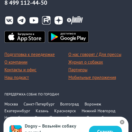
8 499 112-44-50
Подготовка к передержке
О нас говорят / Для прессы
О компании
Журнал о собаках
Контакты и офис
Партнеры
Наш подкаст
Мобильные приложения
ПЕРЕДЕРЖКА СОБАК ПО ГОРОДАМ
Москва
Санкт-Петербург
Волгоград
Воронеж
Екатеринбург
Казань
Красноярск
Нижний Новгород
Новосибирск
Омск
Пермь
Ростов-на-Дону
Самара
Саратов
Уфа
Челябинск
Все города
Dogsy – Возьмём собаку
Скачать