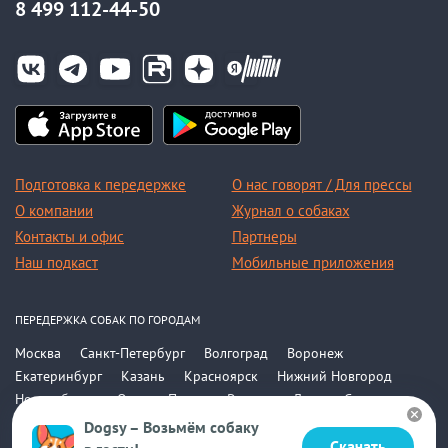
8 499 112-44-50
Подготовка к передержке
О нас говорят / Для прессы
О компании
Журнал о собаках
Контакты и офис
Партнеры
Наш подкаст
Мобильные приложения
ПЕРЕДЕРЖКА СОБАК ПО ГОРОДАМ
Москва
Санкт-Петербург
Волгоград
Воронеж
Екатеринбург
Казань
Красноярск
Нижний Новгород
Новосибирск
Омск
Пермь
Ростов-на-Дону
Самара
Саратов
Уфа
Челябинск
Все города
Dogsy – Возьмём собаку
Скачать