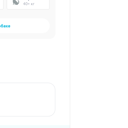
40+ кг
обаке