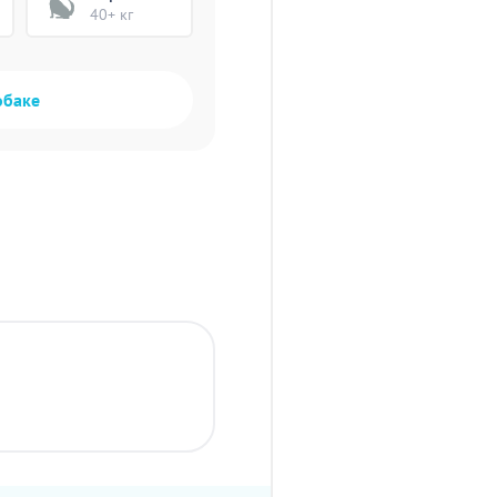
40+ кг
обаке