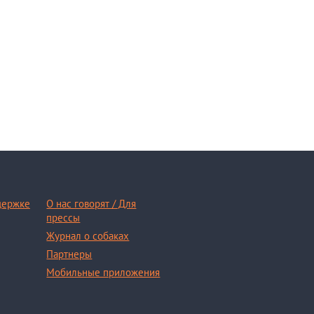
держке
О нас говорят / Для
прессы
Журнал о собаках
Партнеры
Мобильные приложения