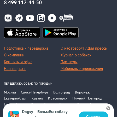
8 499 112-44-50
Подготовка к передержке
О нас говорят / Для прессы
О компании
Журнал о собаках
Контакты и офис
Партнеры
Наш подкаст
Мобильные приложения
ПЕРЕДЕРЖКА СОБАК ПО ГОРОДАМ
Москва
Санкт-Петербург
Волгоград
Воронеж
Екатеринбург
Казань
Красноярск
Нижний Новгород
Новосибирск
Омск
Пермь
Ростов-на-Дону
Самара
Саратов
Уфа
Челябинск
Все города
Dogsy – Возьмём собаку
Скачать