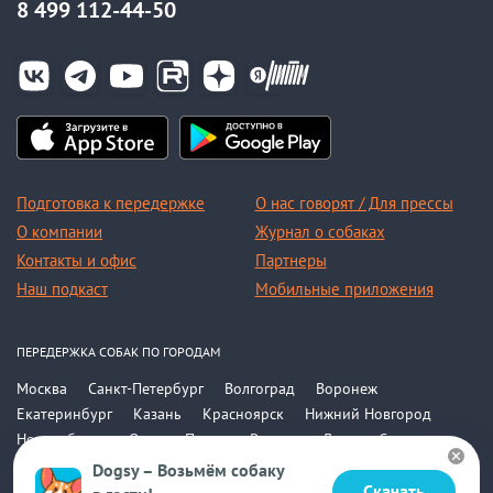
8 499 112-44-50
Подготовка к передержке
О нас говорят / Для прессы
О компании
Журнал о собаках
Контакты и офис
Партнеры
Наш подкаст
Мобильные приложения
ПЕРЕДЕРЖКА СОБАК ПО ГОРОДАМ
Москва
Санкт-Петербург
Волгоград
Воронеж
Екатеринбург
Казань
Красноярск
Нижний Новгород
Новосибирск
Омск
Пермь
Ростов-на-Дону
Самара
Саратов
Уфа
Челябинск
Все города
Dogsy – Возьмём собаку
Скачать