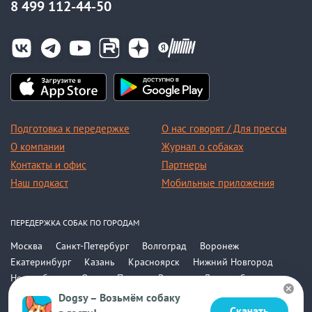
8 499 112-44-50
Подготовка к передержке
О нас говорят / Для прессы
О компании
Журнал о собаках
Контакты и офис
Партнеры
Наш подкаст
Мобильные приложения
ПЕРЕДЕРЖКА СОБАК ПО ГОРОДАМ
Москва
Санкт-Петербург
Волгоград
Воронеж
Екатеринбург
Казань
Красноярск
Нижний Новгород
Новосибирск
Омск
Пермь
Ростов-на-Дону
Самара
Саратов
Уфа
Челябинск
Все города
Dogsy – Возьмём собаку
Скачать