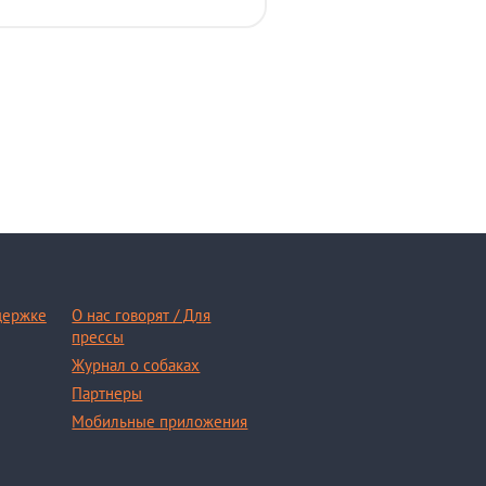
держке
О нас говорят / Для
прессы
Журнал о собаках
Партнеры
Мобильные приложения