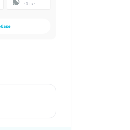
40+ кг
обаке