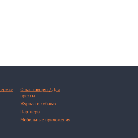
держке
О нас говорят / Для
прессы
Журнал о собаках
Партнеры
Мобильные приложения