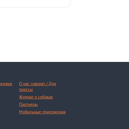
держке
О нас говорят / Для
прессы
Журнал о собаках
Партнеры
Мобильные приложения