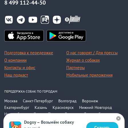
8 499 112-44-50
Подготовка к передержке
О нас говорят / Для прессы
О компании
Журнал о собаках
Контакты и офис
Партнеры
Наш подкаст
Мобильные приложения
ПЕРЕДЕРЖКА СОБАК ПО ГОРОДАМ
Москва
Санкт-Петербург
Волгоград
Воронеж
Екатеринбург
Казань
Красноярск
Нижний Новгород
Новосибирск
Омск
Пермь
Ростов-на-Дону
Самара
Саратов
Уфа
Челябинск
Все города
Dogsy – Возьмём собаку
Скачать