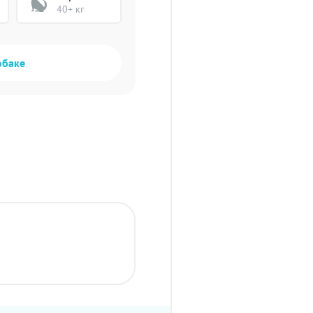
40+ кг
обаке