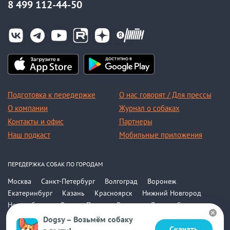
8 499 112-44-50
Подготовка к передержке
О нас говорят / Для прессы
О компании
Журнал о собаках
Контакты и офис
Партнеры
Наш подкаст
Мобильные приложения
ПЕРЕДЕРЖКА СОБАК ПО ГОРОДАМ
Москва
Санкт-Петербург
Волгоград
Воронеж
Екатеринбург
Казань
Красноярск
Нижний Новгород
Новосибирск
Омск
Пермь
Ростов-на-Дону
Самара
Саратов
Уфа
Челябинск
Все города
Dogsy – Возьмём собаку
Скачать