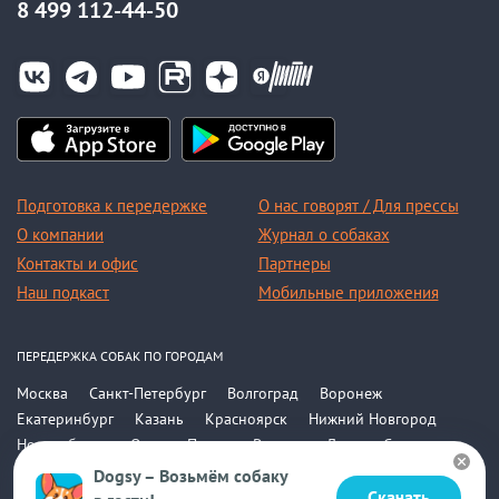
8 499 112-44-50
Подготовка к передержке
О нас говорят / Для прессы
О компании
Журнал о собаках
Контакты и офис
Партнеры
Наш подкаст
Мобильные приложения
ПЕРЕДЕРЖКА СОБАК ПО ГОРОДАМ
Москва
Санкт-Петербург
Волгоград
Воронеж
Екатеринбург
Казань
Красноярск
Нижний Новгород
Новосибирск
Омск
Пермь
Ростов-на-Дону
Самара
Саратов
Уфа
Челябинск
Все города
Dogsy – Возьмём собаку
Скачать