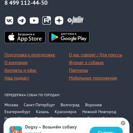
8 499 112-44-50
Подготовка к передержке
О нас говорят / Для прессы
О компании
Журнал о собаках
Контакты и офис
Партнеры
Наш подкаст
Мобильные приложения
ПЕРЕДЕРЖКА СОБАК ПО ГОРОДАМ
Москва
Санкт-Петербург
Волгоград
Воронеж
Екатеринбург
Казань
Красноярск
Нижний Новгород
Новосибирск
Омск
Пермь
Ростов-на-Дону
Самара
Саратов
Уфа
Челябинск
Все города
Dogsy – Возьмём собаку
Скачать