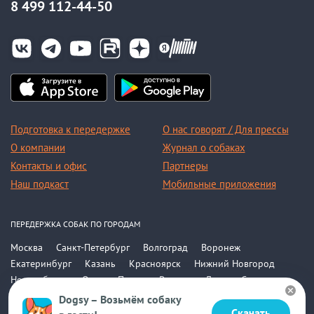
8 499 112-44-50
Подготовка к передержке
О нас говорят / Для прессы
О компании
Журнал о собаках
Контакты и офис
Партнеры
Наш подкаст
Мобильные приложения
ПЕРЕДЕРЖКА СОБАК ПО ГОРОДАМ
Москва
Санкт-Петербург
Волгоград
Воронеж
Екатеринбург
Казань
Красноярск
Нижний Новгород
Новосибирск
Омск
Пермь
Ростов-на-Дону
Самара
Саратов
Уфа
Челябинск
Все города
Dogsy – Возьмём собаку
Скачать