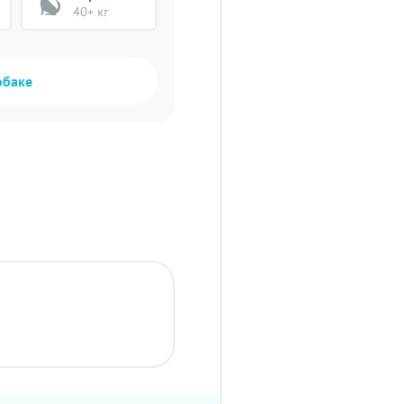
40+ кг
обаке