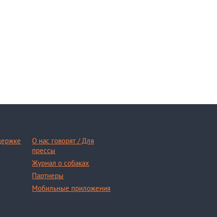
держке
О нас говорят / Для
прессы
Журнал о собаках
Партнеры
Мобильные приложения