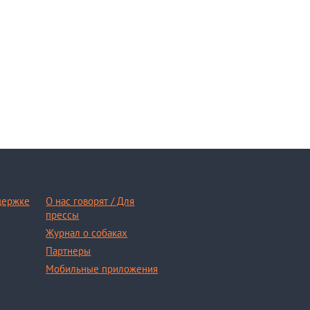
держке
О нас говорят / Для
прессы
Журнал о собаках
Партнеры
Мобильные приложения