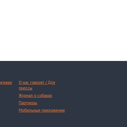
держке
О нас говорят / Для
прессы
Журнал о собаках
Партнеры
Мобильные приложения