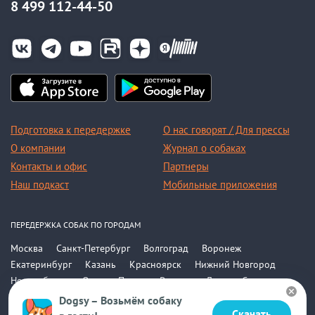
8 499 112-44-50
Подготовка к передержке
О нас говорят / Для прессы
О компании
Журнал о собаках
Контакты и офис
Партнеры
Наш подкаст
Мобильные приложения
ПЕРЕДЕРЖКА СОБАК ПО ГОРОДАМ
Москва
Санкт-Петербург
Волгоград
Воронеж
Екатеринбург
Казань
Красноярск
Нижний Новгород
Новосибирск
Омск
Пермь
Ростов-на-Дону
Самара
Саратов
Уфа
Челябинск
Все города
Dogsy – Возьмём собаку
Скачать