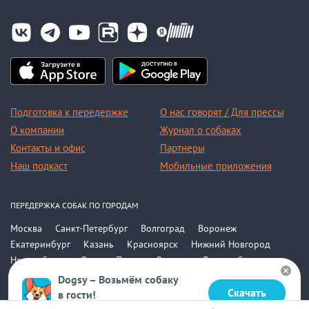
Подготовка к передержке
О нас говорят / Для прессы
О компании
Журнал о собаках
Контакты и офис
Партнеры
Наш подкаст
Мобильные приложения
ПЕРЕДЕРЖКА СОБАК ПО ГОРОДАМ
Москва
Санкт-Петербург
Волгоград
Воронеж
Екатеринбург
Казань
Красноярск
Нижний Новгород
Новосибирск
Омск
Пермь
Ростов-на-Дону
Самара
Саратов
Уфа
Челябинск
Все города
Dogsy – Возьмём собаку
Скачать
в гости!
© 2015-2026, ООО «Догси»
Бесплатно в Google Play