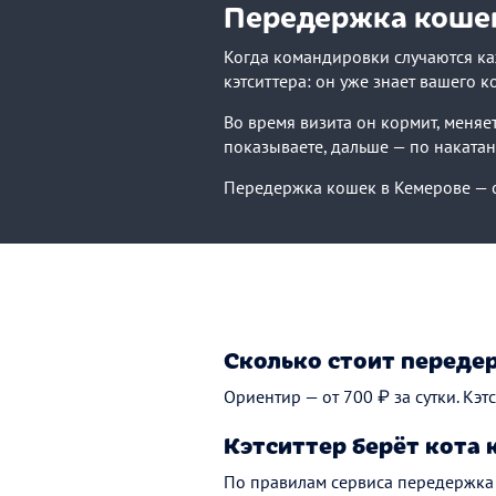
Передержка кошек
Когда командировки случаются каж
кэтситтера: он уже знает вашего к
Во время визита он кормит, меняет
показываете, дальше — по накатан
Передержка кошек в Кемерове — о
Сколько стоит переде
Ориентир — от 700 ₽ за сутки. Кэ
Кэтситтер берёт кота 
По правилам сервиса передержка 