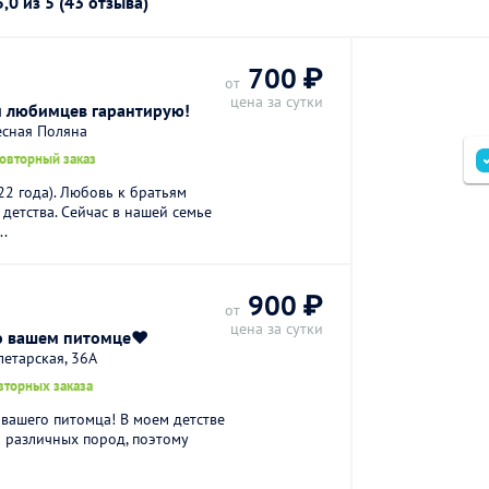
5,0
из 5 (43 отзыва)
700 ₽
от
цена за сутки
м любимцев гарантирую!
есная Поляна
повторный заказ
22 года). Любовь к братьям
детства. Сейчас в нашей семье
..
900 ₽
от
цена за сутки
у о вашем питомце❤️
летарская, 36А
вторных заказа
 вашего питомца! В моем детстве
и различных пород, поэтому