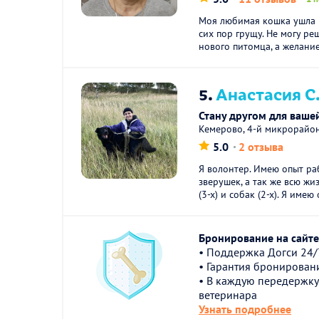
Моя любимая кошка ушла на
сих пор грущу. Не могу ре
нового питомца, а желание
5.
Анастасия С
Стану другом для вашей
Кемерово, 4-й микрорайо
5.0
2 отзыва
Я волонтер. Имею опыт ра
зверушек, а так же всю ж
(3-х) и собак (2-х). Я имею 
Бронирование на сайте 
• Поддержка Догси 24/
• Гарантия бронирован
• В каждую передержку
ветеринара
Узнать подробнее