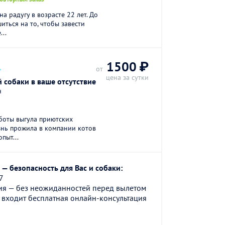
 радугу в возрасте 22 лет. До
шиться на то, чтобы завести
...
.
1500 ₽
от
цена за сутки
 собаки в ваше отсутствие
н
боты выгула приютских
изнь прожила в компании котов
опыт...
— безопасность для Вас и собаки:
7
ия — без неожиданностей перед вылетом
 входит бесплатная онлайн-консультация