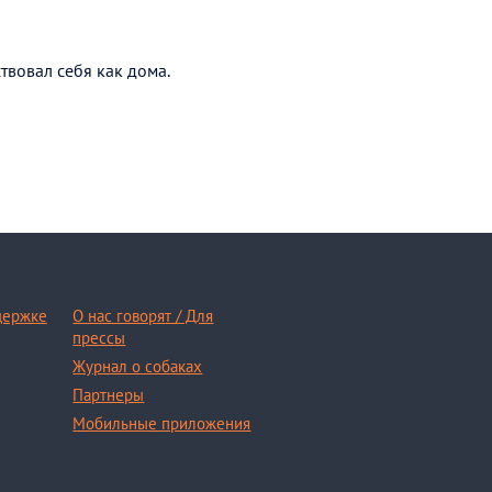
твовал себя как дома.
держке
О нас говорят / Для
прессы
Журнал о собаках
Партнеры
Мобильные приложения