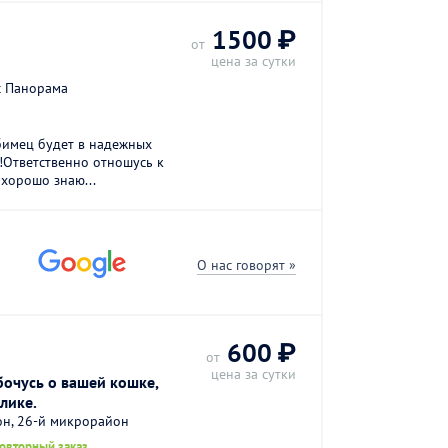
1500 ₽
от
цена за сутки
с Панорама
бимец будет в надежных
!Ответственно отношусь к
хорошо знаю...
О нас говорят »
600 ₽
от
цена за сутки
очусь о вашей кошке,
лике.
он, 26-й микрорайон
повторный заказ