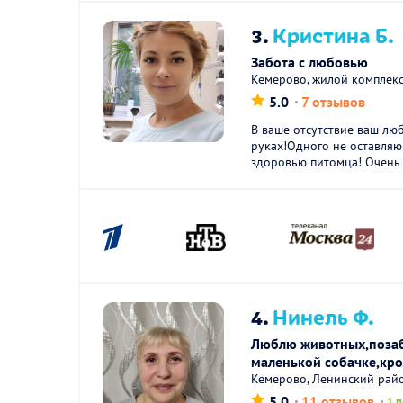
3.
Кристина Б.
Забота с любовью
Кемерово, жилой комплек
5.0
7 отзывов
В ваше отсутствие ваш лю
руках!Одного не оставляю
здоровью питомца! Очень 
4.
Нинель Ф.
Люблю животных,позаб
маленькой собачке,кро
Кемерово, Ленинский рай
5.0
11 отзывов
1 