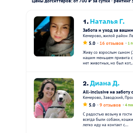
Цены догситтеров: от 700 ₽ за сутки · рейтинг
1.
Наталья Г.
Забота и уход за ваши
Кемерово, жилой район Л
5.0
16 отзывов
1 
Живу со взрослым сыном (
нашим меньшем привита с 
нет животных, но был кот,.
2.
Диана Д.
All-inclusive на забот
Кемерово, Заводский, Про
5.0
9 отзывов
4 по
С радостью возьму в гости
всегда были собаки, кошк
легко иду на контакт с...