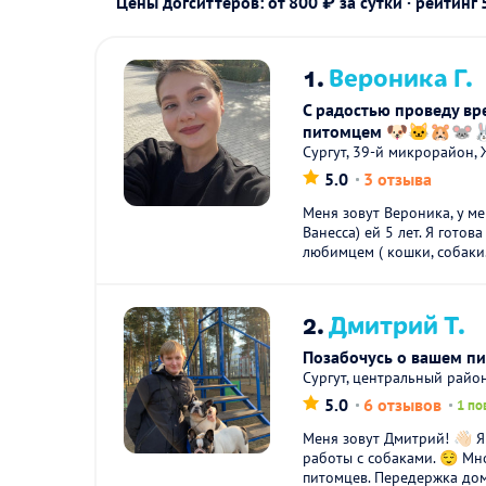
Цены догситтеров: от 800 ₽ за сутки · рейтинг
1.
Вероника Г.
С радостью проведу в
питомцем 🐶🐱🐹🐭
Сургут, 39-й микрорайон,
5.0
3 отзыва
Меня зовут Вероника, у ме
Ванесса) ей 5 лет. Я готов
любимцем ( кошки, собаки.
2.
Дмитрий Т.
Позабочусь о вашем п
Сургут, центральный райо
5.0
6 отзывов
1 по
Меня зовут Дмитрий! 👋🏻 
работы с собаками. 😌 Мн
питомцев. Передержка дом