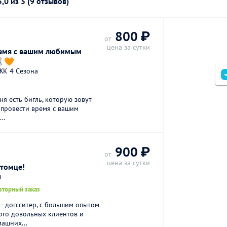
5,0
из 5 (9 отзывов)
800 ₽
от
цена за сутки
ремя с вашим любимым
🧡
 ЖК 4 Сезона
ня есть бигль, которую зовут
а провести время с вашим
..
900 ₽
от
цена за сутки
итомце!
н
вторный заказ
Я - догсситер, с большим опытом
ого довольных клиентов и
ашних...