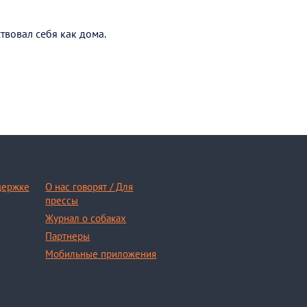
твовал себя как дома.
держке
О нас говорят / Для
прессы
Журнал о собаках
Партнеры
Мобильные приложения