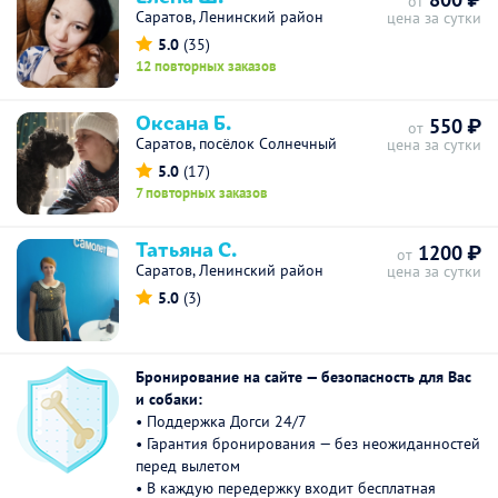
от
Саратов, Ленинский район
цена за сутки
5.0
(35)
12 повторных заказов
Оксана Б.
550 ₽
от
Саратов, посёлок Солнечный
цена за сутки
5.0
(17)
7 повторных заказов
Татьяна С.
1200 ₽
от
Саратов, Ленинский район
цена за сутки
5.0
(3)
Бронирование на сайте — безопасность для Вас
и собаки:
• Поддержка Догси 24/7
• Гарантия бронирования — без неожиданностей
перед вылетом
• В каждую передержку входит бесплатная