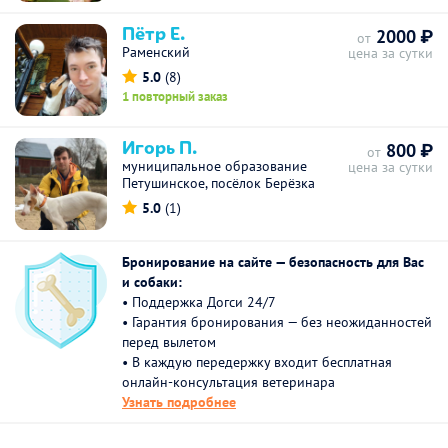
Пётр Е.
2000 ₽
от
Раменский
цена за сутки
5.0
(8)
1 повторный заказ
Игорь П.
800 ₽
от
муниципальное образование
цена за сутки
Петушинское, посёлок Берёзка
5.0
(1)
Бронирование на сайте — безопасность для Вас
и собаки:
• Поддержка Догси 24/7
• Гарантия бронирования — без неожиданностей
перед вылетом
• В каждую передержку входит бесплатная
онлайн-консультация ветеринара
Узнать подробнее