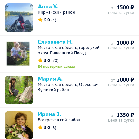
Анна У.
1500 ₽
от
Киржачский район
цена за сутки
5.0
(4)
Елизавета Н.
1000 ₽
от
Московская область, городской
цена за сутки
округ Павловский Посад
5.0
(78)
34 повторных заказа
Мария А.
2000 ₽
от
Московская область, Орехово-
цена за сутки
Зуевский район
Ирина З.
1350 ₽
от
Воскресенский район
цена за сутки
5.0
(6)