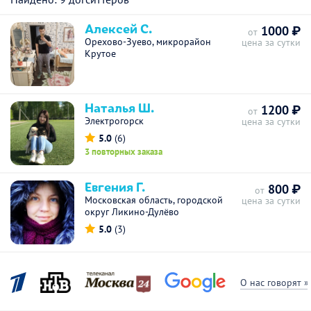
Алексей С.
1000 ₽
от
Орехово-Зуево, микрорайон
цена за сутки
Крутое
Наталья Ш.
1200 ₽
от
Электрогорск
цена за сутки
5.0
(6)
3 повторных заказа
Евгения Г.
800 ₽
от
Московская область, городской
цена за сутки
округ Ликино-Дулёво
5.0
(3)
О нас говорят »