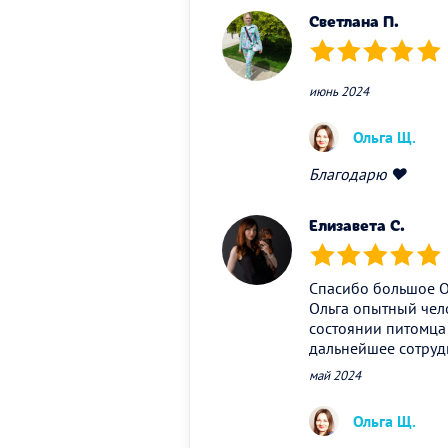
Светлана П.
(*)
(*)
(*)
(*)
(*)
июнь 2024
Ольга Щ.
Благодарю ❤️
Елизавета С.
(*)
(*)
(*)
(*)
(*)
Спасибо большое Ол
Ольга опытный чело
состоянии питомца 
дальнейшее сотру
май 2024
Ольга Щ.