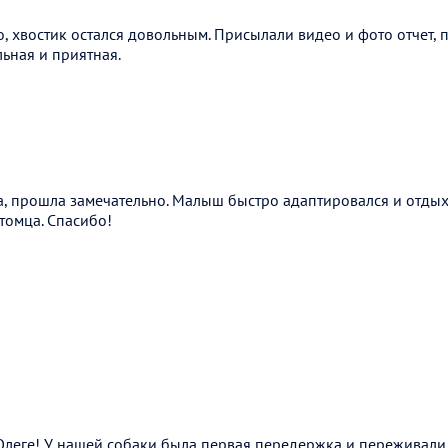
, хвостик остался довольным. Присылали видео и фото отчет,
ьная и приятная.
, прошла замечательно. Малыш быстро адаптировался и отдых
томца. Спасибо!
леге! У нашей собаки была первая передержка и переживали к