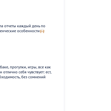
ала отчеты каждый день по
енческие особенности🙌🏼
аке, прогулки, игры, все как
 отлично себя чувствует: ест,
обходимость, без сомнений