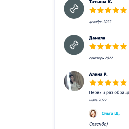
Татьяна К.
(*)
(*)
(*)
(*)
(*)
декабрь 2022
Данила
(*)
(*)
(*)
(*)
(*)
сентябрь 2022
Алина Р.
(*)
(*)
(*)
(*)
(*)
Первый раз обраща
июль 2022
Ольга Щ.
Спасибо)