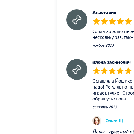
Анастасия
(*)
(*)
(*)
(*)
(*)
Солли хорошо перен
нескольку раз, так
ноябрь 2023
илона засимович
(*)
(*)
(*)
(*)
(*)
Оставляла Йошико н
надо! Регулярно при
играет, гуляет. Ог
обращусь снова!
сентябрь 2023
Ольга Щ.
Йоша - чудесный пёс