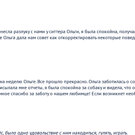
есла разлуку с нами у ситтера Ольги, я была спокойна, получ
же Ольга дала нам совет как откорректировать некоторые повед
а неделю Ольге. Все прошло прекрасно. Ольга заботилась о соб
сылала мне отчеты, я была спокойна за собаку и видела, что он
ромное спасибо за заботу о нашем любимце! Если возникнет не
, было одно удовольствие с ним находиться, гулять, играть.