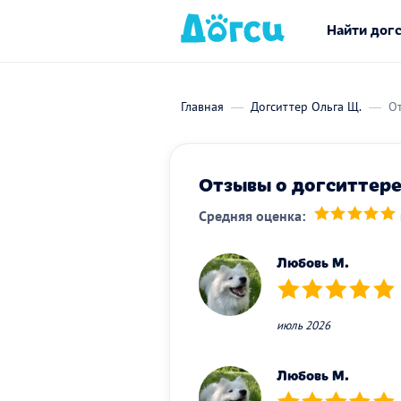
Найти дог
Главная
Догситтер Ольга Щ.
От
Отзывы о догситтере
Средняя оценка:
(*)
(*)
(*)
(*)
(*)
Любовь М.
(*)
(*)
(*)
(*)
(*)
июль 2026
Любовь М.