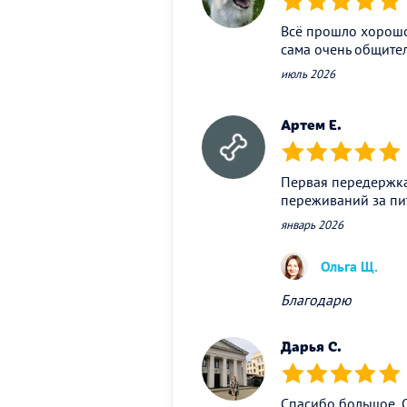
(*)
(*)
(*)
(*)
(*)
Всё прошло хорошо
сама очень общител
июль 2026
Артем Е.
(*)
(*)
(*)
(*)
(*)
Первая передержка
переживаний за пи
январь 2026
Ольга Щ.
Благодарю
Дарья С.
(*)
(*)
(*)
(*)
(*)
Спасибо большое, О