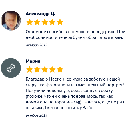
Александр Ц.
(*)
(*)
(*)
(*)
(*)
Огромное спасибо за помощь в передержке. При
необходимости теперь будем обращаться к вам.
октябрь 2019
Мария
(*)
(*)
(*)
(*)
(*)
Благодарю Настю и ее мужа за заботу о нашей
старушке, фотоотчеты и замечательный портрет!
Получили довольную, обласканную собаку
(похоже, что ей очень понравилось, так как
домой она не торопилась))) Надеюсь, еще не раз
оставим Джесси погостить у Вас))
октябрь 2019