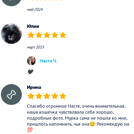
(*)
(*)
(*)
(*)
(*)
май 2024
Юлия
(*)
(*)
(*)
(*)
(*)
март 2023
Настя Ч.
🖤
Ирина
(*)
(*)
(*)
(*)
(*)
Спасибо огромное Насте, очень внимательная,
наша кошечка чувствовала себя хорошо,
подробные фото. Мурка сама не пошла ко мне,
пришлось напомнить, чья она😌 Рекомендую на
💯