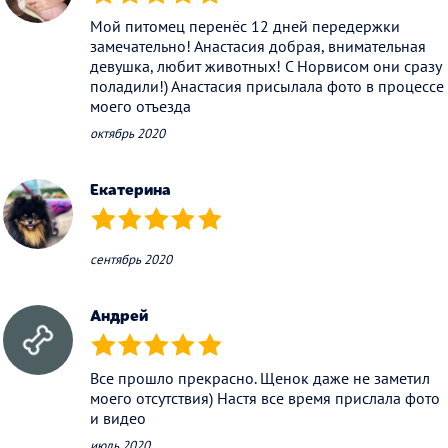
(*)
(*)
(*)
(*)
(*)
Мой питомец перенёс 12 дней передержки
замечательно! Анастасия добрая, внимательная
девушка, любит животных! С Норвисом они сразу
поладили!) Анастасия присылала фото в процессе
моего отъезда
октябрь 2020
Екатерина
(*)
(*)
(*)
(*)
(*)
сентябрь 2020
Андрей
(*)
(*)
(*)
(*)
(*)
Все прошло прекрасно. Щенок даже не заметил
моего отсутствия) Настя все время прислала фото
и видео
июль 2020