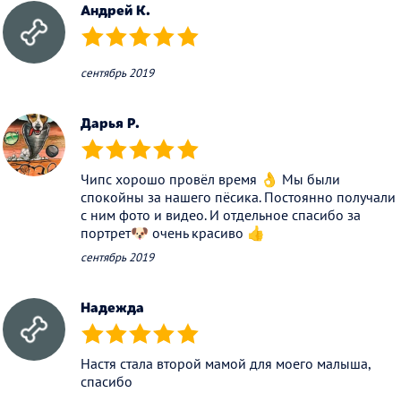
Андрей К.
(*)
(*)
(*)
(*)
(*)
сентябрь 2019
Дарья Р.
(*)
(*)
(*)
(*)
(*)
Чипс хорошо провёл время 👌 Мы были
спокойны за нашего пёсика. Постоянно получали
с ним фото и видео. И отдельное спасибо за
портрет🐶 очень красиво 👍
сентябрь 2019
Надежда
(*)
(*)
(*)
(*)
(*)
Настя стала второй мамой для моего малыша,
спасибо