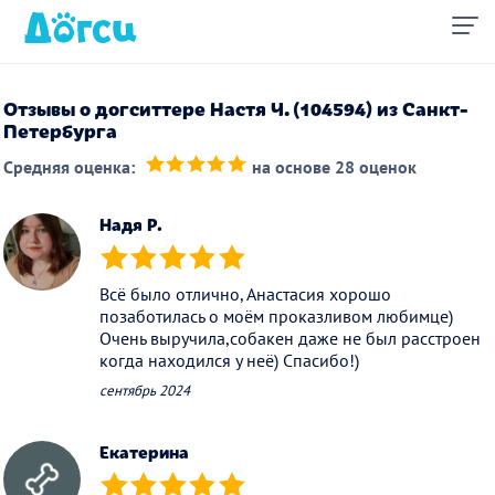
Отзывы о догситтере Настя Ч. (104594) из Санкт-
Петербурга
Средняя оценка:
на основе 28 оценок
(*)
(*)
(*)
(*)
(*)
Надя Р.
(*)
(*)
(*)
(*)
(*)
Всё было отлично, Анастасия хорошо
позаботилась о моём проказливом любимце)
Очень выручила,собакен даже не был расстроен
когда находился у неё) Спасибо!)
сентябрь 2024
Екатерина