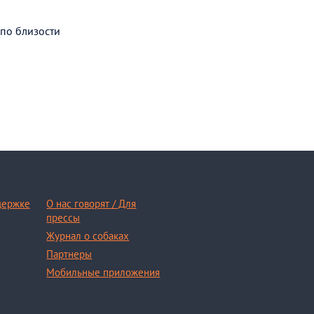
 по близости
держке
О нас говорят / Для
прессы
Журнал о собаках
Партнеры
Мобильные приложения