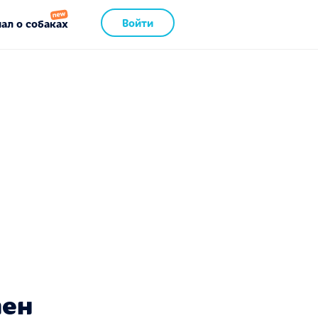
Войти
ал о собаках
пен