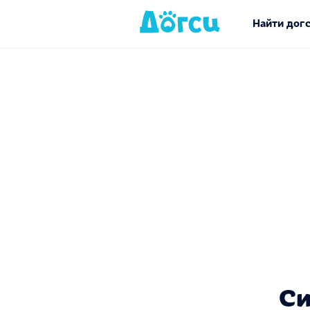
Найти дог
Си