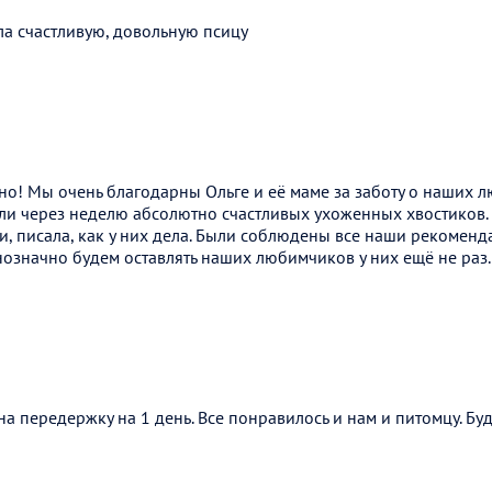
ла счастливую, довольную псицу
но! Мы очень благодарны Ольге и её маме за заботу о наших 
рали через неделю абсолютно счастливых ухоженных хвостиков
и, писала, как у них дела. Были соблюдены все наши рекомен
означно будем оставлять наших любимчиков у них ещё не раз.
на передержку на 1 день. Все понравилось и нам и питомцу. Бу