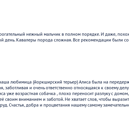
рогательный нежный мальчик в полном порядке. И даже, похоже
й день. Кавалеры порода сложная. Все рекомендации были с
наша любимица (йоркширский терьер) Алиса была на передержк
я, заботливая и очень ответственно относящаяся к своему делу 
са уже возрастная собачка , плохо переносит разлуку с домом,
её своим вниманием и заботой. Не хватает слов, чтобы выразит
уд. Счастья, добра и процветания нашему самому замечательн