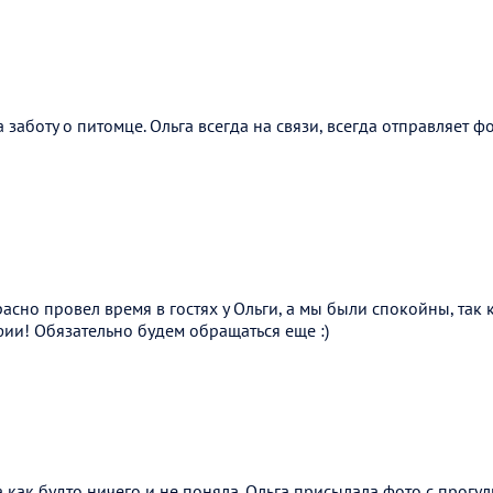
 заботу о питомце. Ольга всегда на связи, всегда отправляет ф
сно провел время в гостях у Ольги, а мы были спокойны, так
ии! Обязательно будем обращаться еще :)
а как будто ничего и не поняла. Ольга присылала фото с прогул