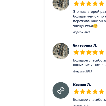
(*)
(*)
(*)
(*)
(*)
Это наш второй раз
больше, чем он по 
переживаниях он об
члену семьи🤗
апрель 2023
Екатерина Л.
(*)
(*)
(*)
(*)
(*)
Большое спасибо за
внимание к Оле. З
февраль 2023
Ксения Л.
(*)
(*)
(*)
(*)
(*)
Большое спасибо з
январь 2023