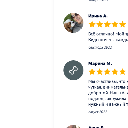
Ирина А.
(*)
(*)
(*)
(*)
(*)
Всё отлично! Мой т
Видеоотчеты кажды
сентябрь 2022
Марина М.
(*)
(*)
(*)
(*)
(*)
Мы счастливы, что 
чуткая, внимательна
добротой. Наша Али
подход , окружила 
нужный и важный тр
август 2022
Анна Д.