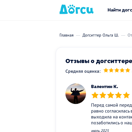
Найти дог
Главная
Догситтер Ольга Ш.
От
Отзывы о догситтере
Средняя оценка:
(*)
(*)
(*)
(*)
(*)
Валентин К.
(*)
(*)
(*)
(*)
(*)
Перед самой переде
равно согласилась 
выходила на контак
позаботились о на
июль 2025