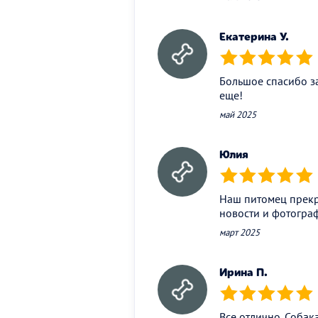
Екатерина У.
(*)
(*)
(*)
(*)
(*)
Большое спасибо за
еще!
май 2025
Юлия
(*)
(*)
(*)
(*)
(*)
Наш питомец прекра
новости и фотограф
март 2025
Ирина П.
(*)
(*)
(*)
(*)
(*)
Все отлично. Собак