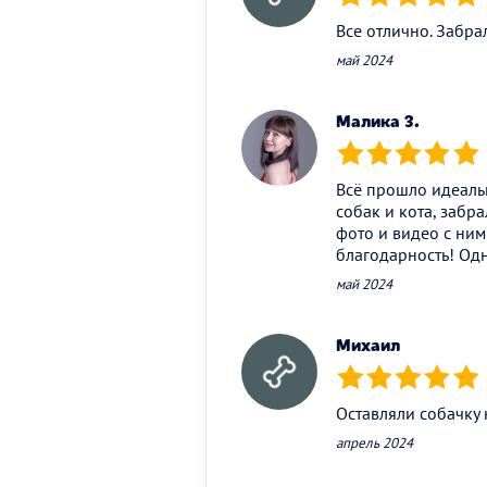
(*)
(*)
(*)
(*)
(*)
Все отлично. Забра
май 2024
Малика З.
(*)
(*)
(*)
(*)
(*)
Всё прошло идеаль
собак и кота, заб
фото и видео с ним
благодарность! Одн
май 2024
Михаил
(*)
(*)
(*)
(*)
(*)
Оставляли собачку 
апрель 2024