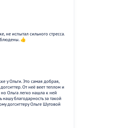
, не испытал сильного стресса.
облюдены. 👍
е у Ольги. Это самая добрая,
догситтер. От неё веет теплом и
 но Ольга легко нашла к ней
ь нашу благодарность за такой
ому догситтеру Ольге Шутовой