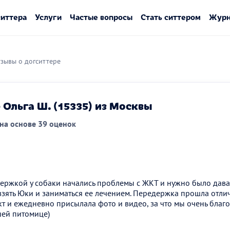
ситтера
Услуги
Частые вопросы
Стать ситтером
Журн
зывы о догситтере
 Ольга Ш. (15335) из Москвы
на основе 39 оценок
ржкой у собаки начались проблемы с ЖКТ и нужно было давать
взять Юки и заниматься ее лечением. Передержка прошла отлич
т и ежедневно присылала фото и видео, за что мы очень благ
шей питомице)