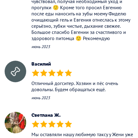
чувствовал, получая необходимый уход и
прогулки 🙂 Кроме того просил Евгению
после еды наносить на зубы моему Фиделю
очищающий гель и Евгения отнеслась к этому
серьёзно, зубки чистые, дыхание свежее.
Большое спасибо Евгении за счастливого и
здорового питомца 🙂 Рекомендую
июнь 2023
Василий
(*)
(*)
(*)
(*)
(*)
Отличный догситер. Хозяин и пёс очень
довольны. Будем обращаться ещё.
июнь 2023
Светлана Ж.
(*)
(*)
(*)
(*)
(*)
Мы оставляли нашу любимую таксу у Жени уже