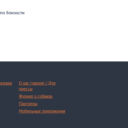
 по близости
держке
О нас говорят / Для
прессы
Журнал о собаках
Партнеры
Мобильные приложения