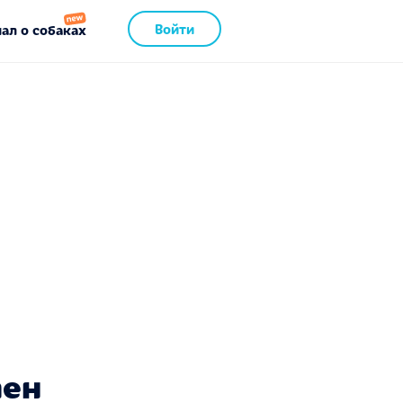
Войти
ал о собаках
пен