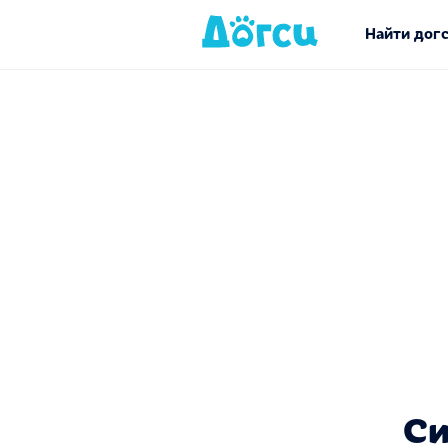
Найти дог
Си