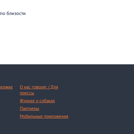
 по близости
держке
О нас говорят / Для
прессы
Журнал о собаках
Партнеры
Мобильные приложения