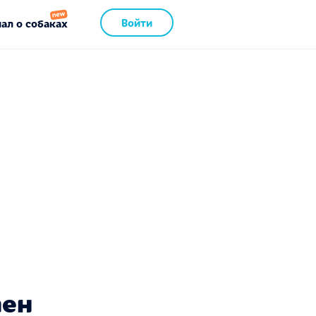
Войти
ал о собаках
пен