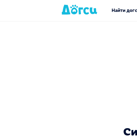
Найти дог
Си