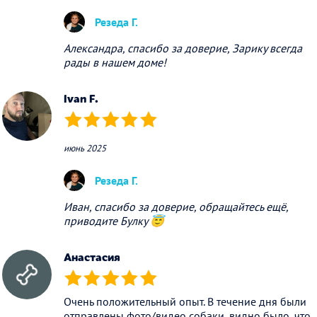
Резеда Г.
Александра, спасибо за доверие, Зарику всегда
рады в нашем доме!
Ivan F.
(*)
(*)
(*)
(*)
(*)
июнь 2025
Резеда Г.
Иван, спасибо за доверие, обращайтесь ещё,
приводите Булку 😇
Анастасия
(*)
(*)
(*)
(*)
(*)
Очень положительный опыт. В течение дня были
отправлены фото/видео собаки, видно было, что