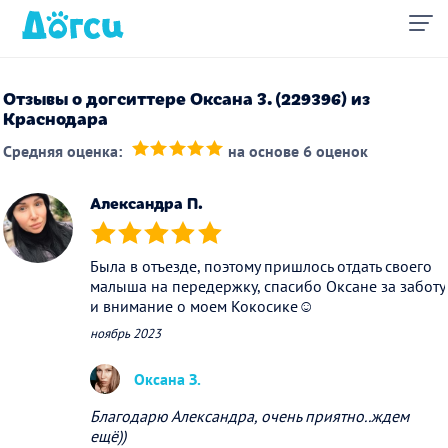
Отзывы о догситтере Оксана З. (229396) из
Краснодара
Средняя оценка:
на основе 6 оценок
(*)
(*)
(*)
(*)
(*)
Александра П.
(*)
(*)
(*)
(*)
(*)
Была в отъезде, поэтому пришлось отдать своего
малыша на передержку, спасибо Оксане за заботу
и внимание о моем Кокосике☺️
ноябрь 2023
Оксана З.
Благодарю Александра, очень приятно..ждем
ещё))