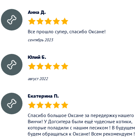
Анна Д.
(*)
(*)
(*)
(*)
(*)
Все прошло супер, спасибо Оксане!
сентябрь 2023
Юлий Б.
(*)
(*)
(*)
(*)
(*)
август 2022
Екатерина П.
(*)
(*)
(*)
(*)
(*)
Спасибо большое Оксане за передержку нашего
Винчи! У Догситера были ещё чудесные котики,
которые поладили с нашим песиком ! В будущем
будем обращаться к Оксане! Всем рекомендуем !