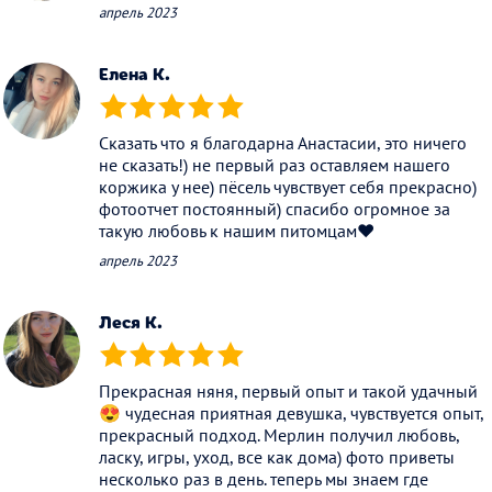
апрель 2023
Елена К.
(*)
(*)
(*)
(*)
(*)
Сказать что я благодарна Анастасии, это ничего
не сказать!) не первый раз оставляем нашего
коржика у нее) пёсель чувствует себя прекрасно)
фотоотчет постоянный) спасибо огромное за
такую любовь к нашим питомцам❤️
апрель 2023
Леся К.
(*)
(*)
(*)
(*)
(*)
Прекрасная няня, первый опыт и такой удачный
😍 чудесная приятная девушка, чувствуется опыт,
прекрасный подход. Мерлин получил любовь,
ласку, игры, уход, все как дома) фото приветы
несколько раз в день. теперь мы знаем где