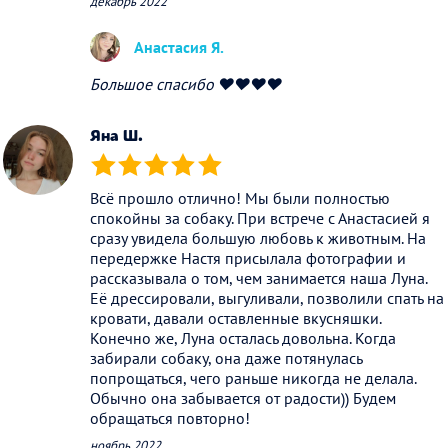
декабрь 2022
Анастасия Я.
Большое спасибо ❤️❤️❤️❤️
Яна Ш.
(*)
(*)
(*)
(*)
(*)
Всё прошло отлично! Мы были полностью
спокойны за собаку. При встрече с Анастасией я
сразу увидела большую любовь к животным. На
передержке Настя присылала фотографии и
рассказывала о том, чем занимается наша Луна.
Её дрессировали, выгуливали, позволили спать на
кровати, давали оставленные вкусняшки.
Конечно же, Луна осталась довольна. Когда
забирали собаку, она даже потянулась
попрощаться, чего раньше никогда не делала.
Обычно она забывается от радости)) Будем
обращаться повторно!
ноябрь 2022