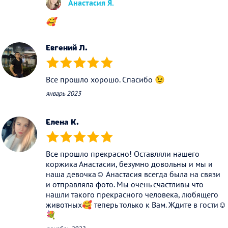
Анастасия Я.
🥰
Евгений Л.
(*)
(*)
(*)
(*)
(*)
Все прошло хорошо. Спасибо 😉
январь 2023
Елена К.
(*)
(*)
(*)
(*)
(*)
Все прошло прекрасно! Оставляли нашего
коржика Анастасии, безумно довольны и мы и
наша девочка☺️ Анастасия всегда была на связи
и отправляла фото. Мы очень счастливы что
нашли такого прекрасного человека, любящего
животных🥰 теперь только к Вам. Ждите в гости☺️
💐