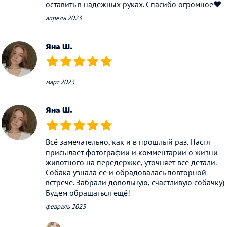
оставить в надежных руках. Спасибо огромное❤️
апрель 2023
Яна Ш.
(*)
(*)
(*)
(*)
(*)
март 2023
Яна Ш.
(*)
(*)
(*)
(*)
(*)
Всё замечательно, как и в прошлый раз. Настя
присылает фотографии и комментарии о жизни
животного на передержке, уточняет все детали.
Собака узнала её и обрадовалась повторной
встрече. Забрали довольную, счастливую собачку)
Будем обращаться ещё!
февраль 2023