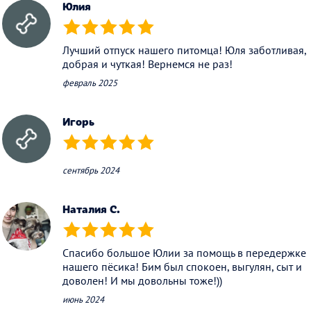
Юлия
(*)
(*)
(*)
(*)
(*)
Лучший отпуск нашего питомца! Юля заботливая,
добрая и чуткая! Вернемся не раз!
февраль 2025
Игорь
(*)
(*)
(*)
(*)
(*)
сентябрь 2024
Наталия С.
(*)
(*)
(*)
(*)
(*)
Спасибо большое Юлии за помощь в передержке
нашего пёсика! Бим был спокоен, выгулян, сыт и
доволен! И мы довольны тоже!))
июнь 2024