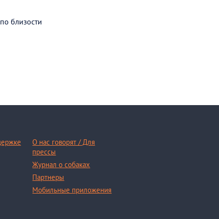
 по близости
держке
О нас говорят / Для
прессы
Журнал о собаках
Партнеры
Мобильные приложения