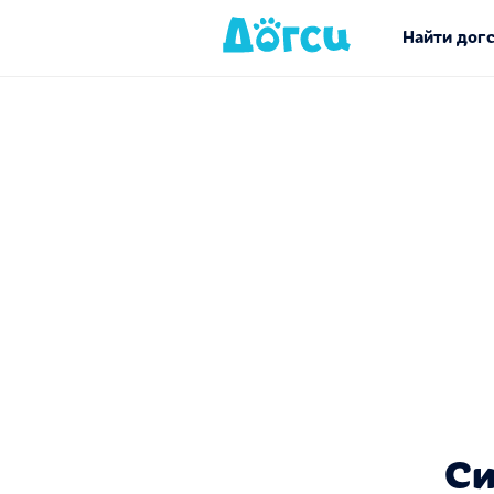
Найти дог
Си