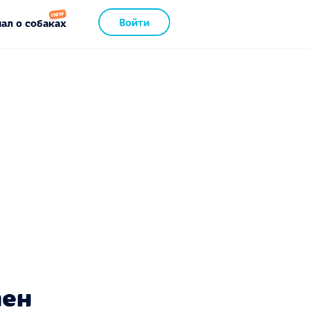
Войти
ал о собаках
пен