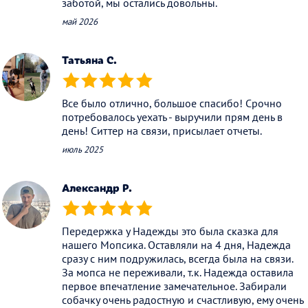
заботой, мы остались довольны.
май 2026
Татьяна С.
(*)
(*)
(*)
(*)
(*)
Все было отлично, большое спасибо! Срочно
потребовалось уехать - выручили прям день в
день! Ситтер на связи, присылает отчеты.
июль 2025
Александр Р.
(*)
(*)
(*)
(*)
(*)
Передержка у Надежды это была сказка для
нашего Мопсика. Оставляли на 4 дня, Надежда
сразу с ним подружилась, всегда была на связи.
За мопса не переживали, т.к. Надежда оставила
первое впечатление замечательное. Забирали
собачку очень радостную и счастливую, ему очень