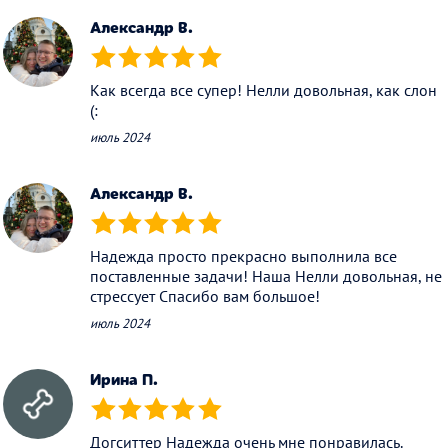
Александр В.
(*)
(*)
(*)
(*)
(*)
Как всегда все супер! Нелли довольная, как слон
(:
июль 2024
Александр В.
(*)
(*)
(*)
(*)
(*)
Надежда просто прекрасно выполнила все
поставленные задачи! Наша Нелли довольная, не
стрессует Спасибо вам большое!
июль 2024
Ирина П.
(*)
(*)
(*)
(*)
(*)
Догситтер Надежда очень мне понравилась.