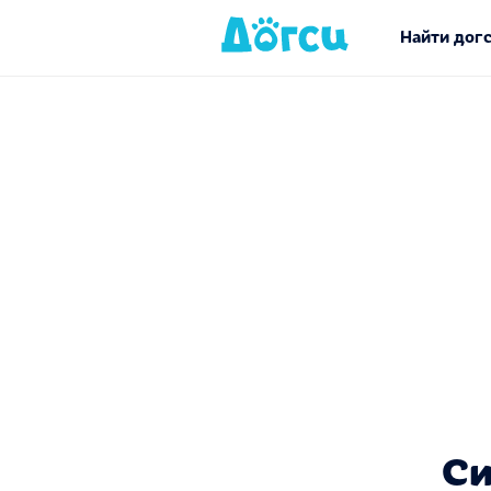
Найти дог
Си