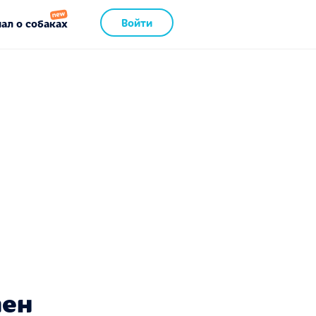
Войти
ал о собаках
пен