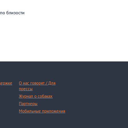
 по близости
держке
О нас говорят / Для
прессы
Журнал о собаках
Партнеры
Мобильные приложения