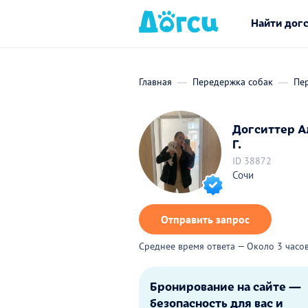
Найти дог
Главная
Передержка собак
Пе
Догситтер А
Г.
ID 38872
Сочи
Отправить запрос
Среднее время ответа — Около 3 часо
Бронирование на сайте —
безопасность для вас и