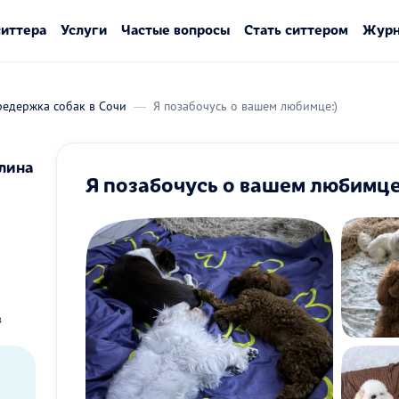
ситтера
Услуги
Частые вопросы
Стать ситтером
Журн
редержка собак в Сочи
Я позабочусь о вашем любимце:)
лина
Я позабочусь о вашем любимце
в