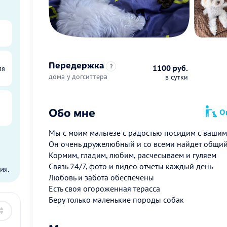
Передержка
?
1100 руб.
ля
дома у догситтера
в сутки
Обо мне
Оп
Мы с моим мальтезе с радостью посидим с ваши
Он очень дружелюбный и со всеми найдет общий
ы
Кормим, гладим, любим, расчесываем и гуляем
Связь 24/7, фото и видео отчеты каждый день
ия.
Любовь и забота обеспечены
Есть своя огороженная терасса
Беру только маленькие породы собак