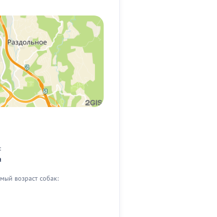
:
а
мый возраст собак: