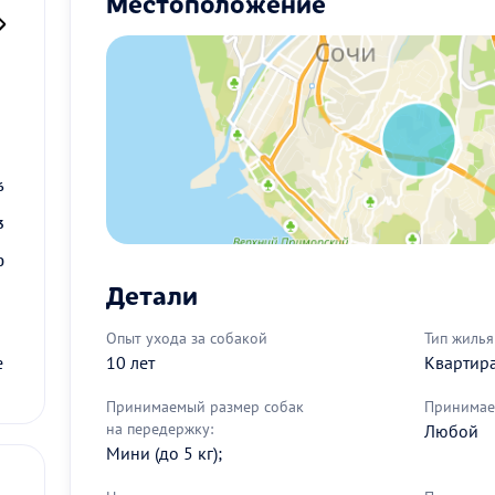
Местоположение
2
9
6
3
0
Детали
Опыт ухода за собакой
Тип жилья
10 лет
Квартир
е
Принимаемый размер собак
Принимае
на передержку:
Любой
Мини (до 5 кг);