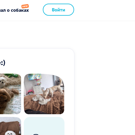
Войти
ал о собаках
:)