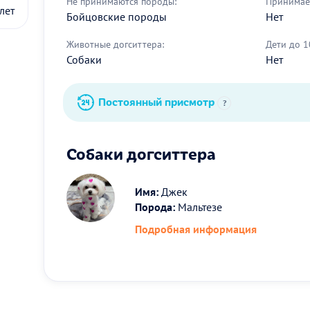
Не принимаются породы:
Принимае
лет
Бойцовские породы
Нет
Животные догситтера:
Дети до 1
Собаки
Нет
Постоянный присмотр
?
Собаки догситтера
Имя:
Джек
Порода:
Мальтезе
Подробная информация