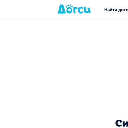
Найти дог
Си