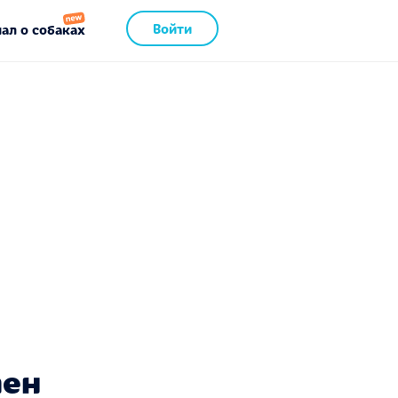
Войти
ал о собаках
пен