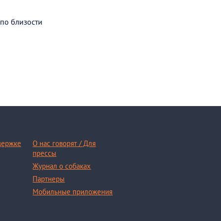
 по близости
держке
О нас говорят / Для
прессы
Журнал о собаках
Партнеры
Мобильные приложения