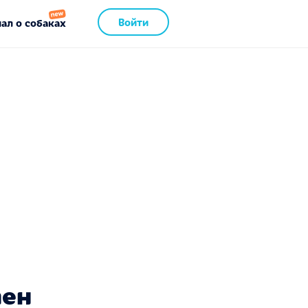
Войти
ал о собаках
пен