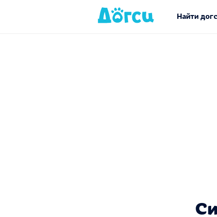
Найти дог
Си