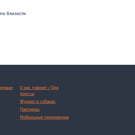
 по близости
держке
О нас говорят / Для
прессы
Журнал о собаках
Партнеры
Мобильные приложения