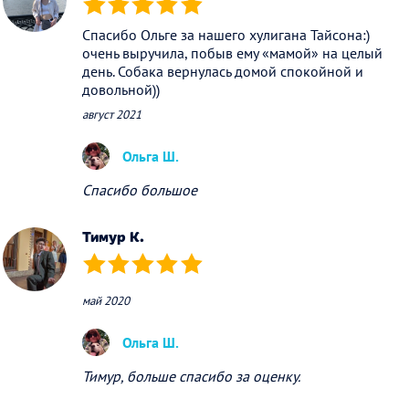
(*)
(*)
(*)
(*)
(*)
Спасибо Ольге за нашего хулигана Тайсона:)
очень выручила, побыв ему «мамой» на целый
день. Собака вернулась домой спокойной и
довольной))
август 2021
Ольга Ш.
Спасибо большое
Тимур К.
(*)
(*)
(*)
(*)
(*)
май 2020
Ольга Ш.
Тимур, больше спасибо за оценку.