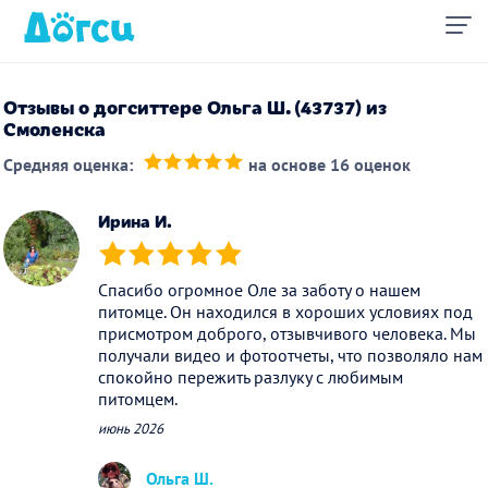
Отзывы о догситтере Ольга Ш. (43737) из
Смоленска
Средняя оценка:
на основе 16 оценок
(*)
(*)
(*)
(*)
(*)
Ирина И.
(*)
(*)
(*)
(*)
(*)
Спасибо огромное Оле за заботу о нашем
питомце. Он находился в хороших условиях под
присмотром доброго, отзывчивого человека. Мы
получали видео и фотоотчеты, что позволяло нам
спокойно пережить разлуку с любимым
питомцем.
июнь 2026
Ольга Ш.