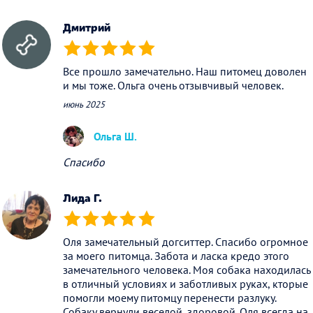
Дмитрий
(*)
(*)
(*)
(*)
(*)
Все прошло замечательно. Наш питомец доволен
и мы тоже. Ольга очень отзывчивый человек.
июнь 2025
Ольга Ш.
Спасибо
Лида Г.
(*)
(*)
(*)
(*)
(*)
Оля замечательный догситтер. Спасибо огромное
за моего питомца. Забота и ласка кредо этого
замечательного человека. Моя собака находилась
в отличный условиях и заботливых руках, кторые
помогли моему питомцу перенести разлуку.
Собаку вернули веселой, здоровой. Оля всегда на