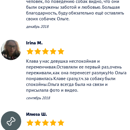
человек, по поведению собак видно, что они
были окружены заботой и любовью. Большая
благодарность, буду обязательно ещё оставлять
своих собачек Ольге.
декабрь 2018
Irina M.
(*)
(*)
(*)
(*)
(*)
Клава у нас девушка неспокойная и
переменчивая.Оставляли ее первый раз,очень
переживали,как она перенесет разлуку.Но Ольга
понравилась Клаве сразу,т.ч.за собаку были
спокойны.Ольга всегда была на связи и
присылала фото и видео.
сентябрь 2018
Илюза Ш.
(*)
(*)
(*)
(*)
(*)