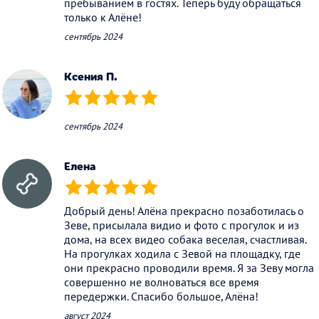
пребыванием в гостях. Теперь буду обращаться
только к Алёне!
сентябрь 2024
Ксения П.
(*)
(*)
(*)
(*)
(*)
сентябрь 2024
Елена
(*)
(*)
(*)
(*)
(*)
Добрый день! Алëна прекрасно позаботилась о
Зеве, присылала видио и фото с прогулок и из
дома, на всех видео собака веселая, счастливая.
На прогулках ходила с Зевой на площадку, где
они прекрасно проводили время. Я за Зеву могла
совершенно не волноваться все время
передержки. Спасибо большое, Алëна!
август 2024