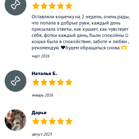
(*)
(*)
(*)
(*)
(*)
Оставляли кошечку на 2 недели, очень рады,
что попала в добрые руки, каждый день
присылала ответы, как кушает, как чувствует
себя, фотки каждый день, были спокойны☺️
кошка была в спокойствие, заботе и любви ,
рекомендую ❤️будем обращаться снова 🫶
март 2026
Наталья Б.
(*)
(*)
(*)
(*)
(*)
январь 2026
Дарья
(*)
(*)
(*)
(*)
(*)
август 2025