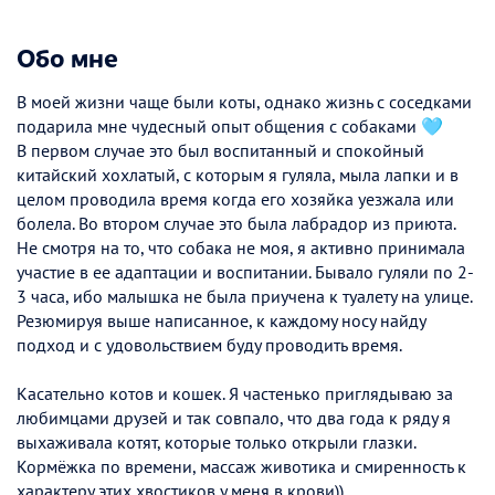
Обо мне
В моей жизни чаще были коты, однако жизнь с соседками
подарила мне чудесный опыт общения с собаками 🩵
В первом случае это был воспитанный и спокойный
китайский хохлатый, с которым я гуляла, мыла лапки и в
целом проводила время когда его хозяйка уезжала или
болела. Во втором случае это была лабрадор из приюта.
Не смотря на то, что собака не моя, я активно принимала
участие в ее адаптации и воспитании. Бывало гуляли по 2-
3 часа, ибо малышка не была приучена к туалету на улице.
Резюмируя выше написанное, к каждому носу найду
подход и с удовольствием буду проводить время.
Касательно котов и кошек. Я частенько приглядываю за
любимцами друзей и так совпало, что два года к ряду я
выхаживала котят, которые только открыли глазки.
Кормёжка по времени, массаж животика и смиренность к
характеру этих хвостиков у меня в крови))