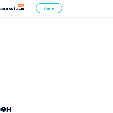
Войти
ал о собаках
пен