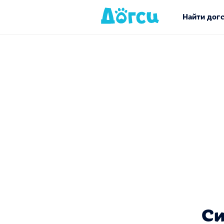
Найти дог
Си