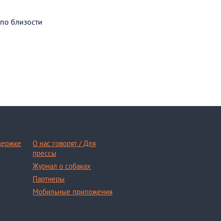
 по близости
держке
О нас говорят / Для
прессы
Журнал о собаках
Партнеры
Мобильные приложения